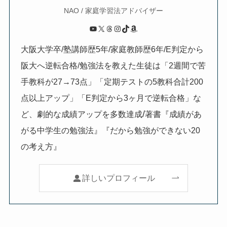
NAO / 家庭学習法アドバイザー
YouTube
X
Threads
Instagram
TikTok
Amazon
大阪大学卒/塾講師歴5年/家庭教師歴6年/E判定から
阪大へ逆転合格/勉強法を教えた生徒は「2週間で苦
手教科が27→73点」「定期テストの5教科合計200
点以上アップ」「E判定から3ヶ月で逆転合格」な
/
ど、劇的な成績アップを多数達成
著書『成績があ
がる中学生の勉強法』『だから勉強ができない20
の考え方』
詳しいプロフィール