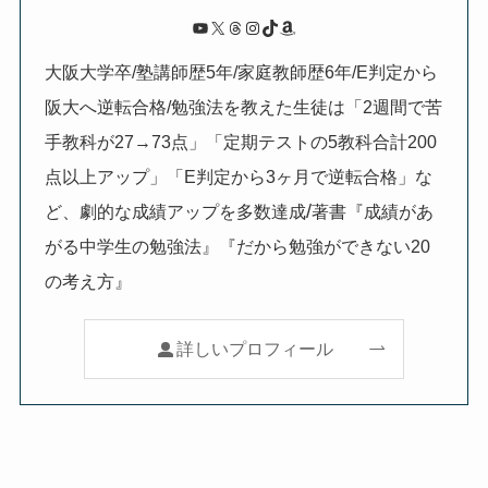
YouTube
X
Threads
Instagram
TikTok
Amazon
大阪大学卒/塾講師歴5年/家庭教師歴6年/E判定から
阪大へ逆転合格/勉強法を教えた生徒は「2週間で苦
手教科が27→73点」「定期テストの5教科合計200
点以上アップ」「E判定から3ヶ月で逆転合格」な
/
ど、劇的な成績アップを多数達成
著書『成績があ
がる中学生の勉強法』『だから勉強ができない20
の考え方』
詳しいプロフィール