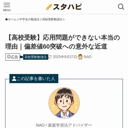
MENU
ホーム
中学生の勉強法
高校受験勉強法
【高校受験】応用問題ができない本当の
理由｜偏差値60突破への意外な近道
広告
2025年9月27日
NAO
高校受験勉強法
この記事を書いた人
NAO / 家庭学習法アドバイザー