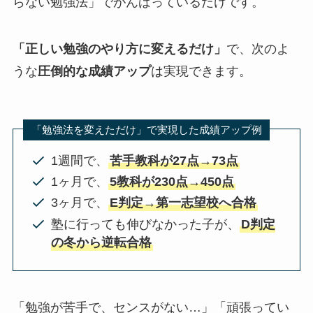
らない勉強法」でがんばっているだけです。
「正しい勉強のやり方に変えるだけ」
で、次のよ
うな
圧倒的な成績アップ
は実現できます。
「勉強法を変えただけ」で実現した成績アップ例
1週間で、
苦手教科が27点→73点
1ヶ月で、
5教科が230点→450点
3ヶ月で、
E判定→第一志望校へ合格
塾に行っても伸びなかった子が、
D判定
の冬から逆転合格
「勉強が苦手で、センスがない…」「頑張ってい