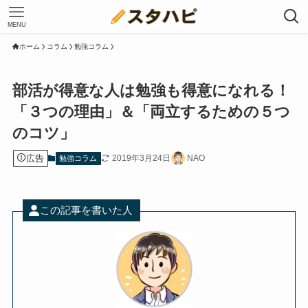
MENU
ホーム
コラム
勉強コラム
部活が得意な人は勉強も得意になれる！
「３つの理由」＆「両立するための５つ
のコツ」
広告
2019年3月24日
NAO
勉強コラム
この記事を書いた人