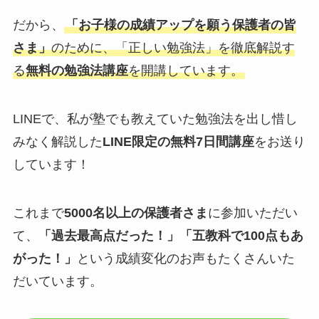
だから、
「お子様の成績アップを願う保護者の皆
さま」
のために、「正しい勉強法」を徹底解説す
る
無料の勉強法講座
を開講しています。
LINEで、私が塾でも教えていた勉強法を出し惜し
みなく解説した
LINE限定の無料7日間講座
をお送り
しています！
これまで
5000名以上の保護者さま
に参加いただい
て、
「過去最高点だった！」「五教科で100点もあ
がった！」
という成績変化のお声もたくさんいた
だいています。