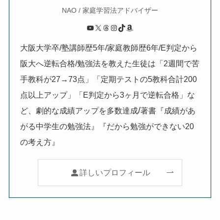
NAO / 家庭学習法アドバイザー
YouTube
X
Threads
Instagram
TikTok
Amazon
大阪大学卒/塾講師歴5年/家庭教師歴6年/E判定から
阪大へ逆転合格/勉強法を教えた生徒は「2週間で苦
手教科が27→73点」「定期テストの5教科合計200
点以上アップ」「E判定から3ヶ月で逆転合格」な
/
ど、劇的な成績アップを多数達成
著書『成績があ
がる中学生の勉強法』『だから勉強ができない20
の考え方』
詳しいプロフィール