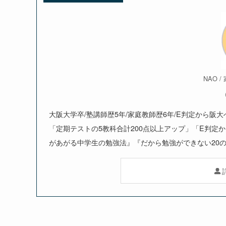
NAO 
大阪大学卒/塾講師歴5年/家庭教師歴6年/E判定から阪
「定期テストの5教科合計200点以上アップ」「E判定
があがる中学生の勉強法』『だから勉強ができない20