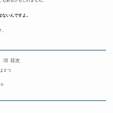
はないんですよ。
す。
目次
は２つ
るか