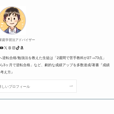
/ 家庭学習法アドバイザー
YouTube
X
Threads
Instagram
TikTok
Amazon
大へ逆転合格/勉強法を教えた生徒は「2週間で苦手教科が27→73点」
/
から3ヶ月で逆転合格」など、劇的な成績アップを多数達成
著書『成績
の考え方』
詳しいプロフィール