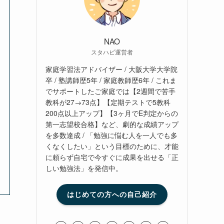
NAO
スタハピ運営者
家庭学習法アドバイザー / 大阪大学大学院
卒 / 塾講師歴5年 / 家庭教師歴6年 / これま
でサポートしたご家庭では【2週間で苦手
教科が27→73点】【定期テストで5教科
200点以上アップ】【3ヶ月でE判定からの
第一志望校合格】など、劇的な成績アップ
を多数達成 / 「勉強に悩む人を一人でも多
くなくしたい」という目標のために、才能
に頼らず自宅で今すぐに成果を出せる「正
しい勉強法」を発信中。
はじめての方への自己紹介