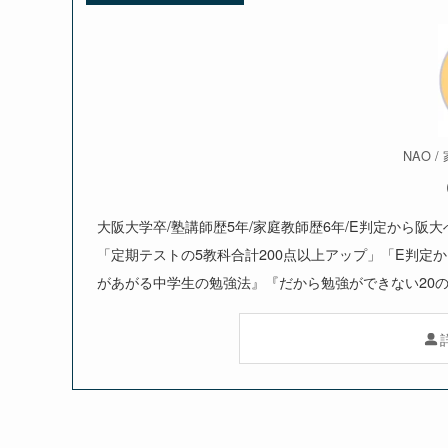
NAO 
大阪大学卒/塾講師歴5年/家庭教師歴6年/E判定から阪
「定期テストの5教科合計200点以上アップ」「E判定
があがる中学生の勉強法』『だから勉強ができない20