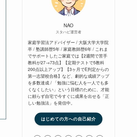
NAO
スタハピ運営者
家庭学習法アドバイザー / 大阪大学大学院
卒 / 塾講師歴5年 / 家庭教師歴6年 / これま
でサポートしたご家庭では【2週間で苦手
教科が27→73点】【定期テストで5教科
200点以上アップ】【3ヶ月でE判定からの
第一志望校合格】など、劇的な成績アップ
を多数達成 / 「勉強に悩む人を一人でも多
くなくしたい」という目標のために、才能
に頼らず自宅で今すぐに成果を出せる「正
しい勉強法」を発信中。
はじめての方への自己紹介