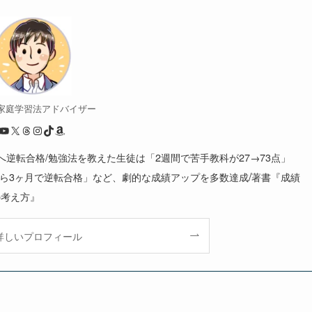
/ 家庭学習法アドバイザー
YouTube
X
Threads
Instagram
TikTok
Amazon
大へ逆転合格/勉強法を教えた生徒は「2週間で苦手教科が27→73点」
/
から3ヶ月で逆転合格」など、劇的な成績アップを多数達成
著書『成績
の考え方』
詳しいプロフィール