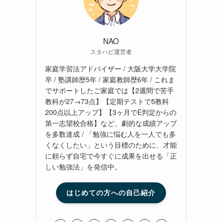
NAO
スタハピ運営者
家庭学習法アドバイザー / 大阪大学大学院
卒 / 塾講師歴5年 / 家庭教師歴6年 / これま
でサポートしたご家庭では【2週間で苦手
教科が27→73点】【定期テストで5教科
200点以上アップ】【3ヶ月でE判定からの
第一志望校合格】など、劇的な成績アップ
を多数達成 / 「勉強に悩む人を一人でも多
くなくしたい」という目標のために、才能
に頼らず自宅で今すぐに成果を出せる「正
しい勉強法」を発信中。
はじめての方への自己紹介