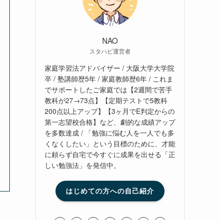
NAO
スタハピ運営者
家庭学習法アドバイザー / 大阪大学大学院
卒 / 塾講師歴5年 / 家庭教師歴6年 / これま
でサポートしたご家庭では【2週間で苦手
教科が27→73点】【定期テストで5教科
200点以上アップ】【3ヶ月でE判定からの
第一志望校合格】など、劇的な成績アップ
を多数達成 / 「勉強に悩む人を一人でも多
くなくしたい」という目標のために、才能
に頼らず自宅で今すぐに成果を出せる「正
しい勉強法」を発信中。
はじめての方への自己紹介