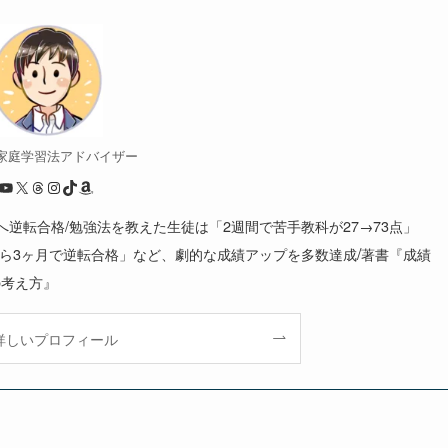
/ 家庭学習法アドバイザー
YouTube
X
Threads
Instagram
TikTok
Amazon
大へ逆転合格/勉強法を教えた生徒は「2週間で苦手教科が27→73点」
/
から3ヶ月で逆転合格」など、劇的な成績アップを多数達成
著書『成績
の考え方』
詳しいプロフィール