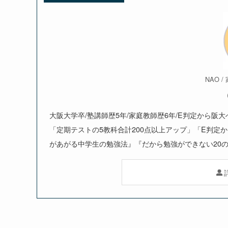
NAO 
大阪大学卒/塾講師歴5年/家庭教師歴6年/E判定から阪
「定期テストの5教科合計200点以上アップ」「E判定
があがる中学生の勉強法』『だから勉強ができない20