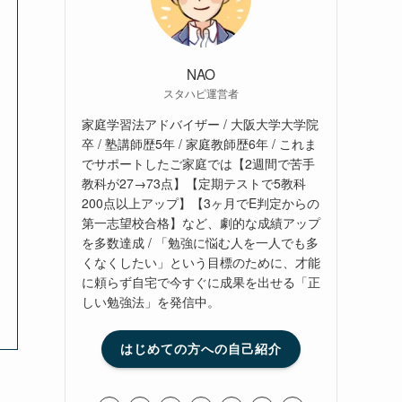
NAO
スタハピ運営者
家庭学習法アドバイザー / 大阪大学大学院
卒 / 塾講師歴5年 / 家庭教師歴6年 / これま
でサポートしたご家庭では【2週間で苦手
教科が27→73点】【定期テストで5教科
200点以上アップ】【3ヶ月でE判定からの
第一志望校合格】など、劇的な成績アップ
を多数達成 / 「勉強に悩む人を一人でも多
くなくしたい」という目標のために、才能
に頼らず自宅で今すぐに成果を出せる「正
しい勉強法」を発信中。
はじめての方への自己紹介