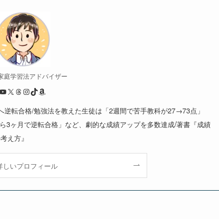
/ 家庭学習法アドバイザー
YouTube
X
Threads
Instagram
TikTok
Amazon
大へ逆転合格/勉強法を教えた生徒は「2週間で苦手教科が27→73点」
/
から3ヶ月で逆転合格」など、劇的な成績アップを多数達成
著書『成績
の考え方』
詳しいプロフィール