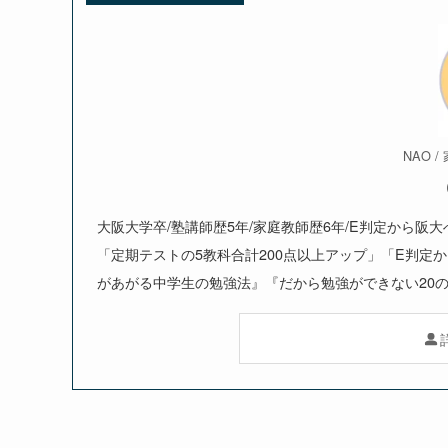
NAO 
大阪大学卒/塾講師歴5年/家庭教師歴6年/E判定から阪
「定期テストの5教科合計200点以上アップ」「E判定
があがる中学生の勉強法』『だから勉強ができない20