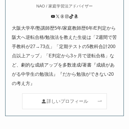
NAO / 家庭学習法アドバイザー
YouTube
X
Threads
Instagram
TikTok
Amazon
大阪大学卒/塾講師歴5年/家庭教師歴6年/E判定から
阪大へ逆転合格/勉強法を教えた生徒は「2週間で苦
手教科が27→73点」「定期テストの5教科合計200
点以上アップ」「E判定から3ヶ月で逆転合格」な
/
ど、劇的な成績アップを多数達成
著書『成績があ
がる中学生の勉強法』『だから勉強ができない20
の考え方』
詳しいプロフィール