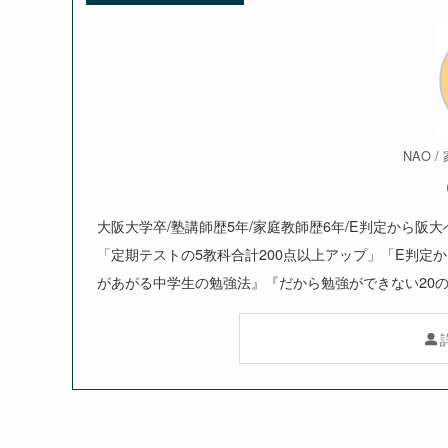
NAO 
大阪大学卒/塾講師歴5年/家庭教師歴6年/E判定から阪
「定期テストの5教科合計200点以上アップ」「E判定
があがる中学生の勉強法』『だから勉強ができない20