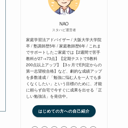
NAO
スタハピ運営者
家庭学習法アドバイザー / 大阪大学大学院
卒 / 塾講師歴5年 / 家庭教師歴6年 / これま
でサポートしたご家庭では【2週間で苦手
教科が27→73点】【定期テストで5教科
200点以上アップ】【3ヶ月でE判定からの
第一志望校合格】など、劇的な成績アップ
を多数達成 / 「勉強に悩む人を一人でも多
くなくしたい」という目標のために、才能
に頼らず自宅で今すぐに成果を出せる「正
しい勉強法」を発信中。
はじめての方への自己紹介