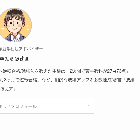
/ 家庭学習法アドバイザー
YouTube
X
Threads
Instagram
TikTok
Amazon
大へ逆転合格/勉強法を教えた生徒は「2週間で苦手教科が27→73点」
/
から3ヶ月で逆転合格」など、劇的な成績アップを多数達成
著書『成績
の考え方』
詳しいプロフィール